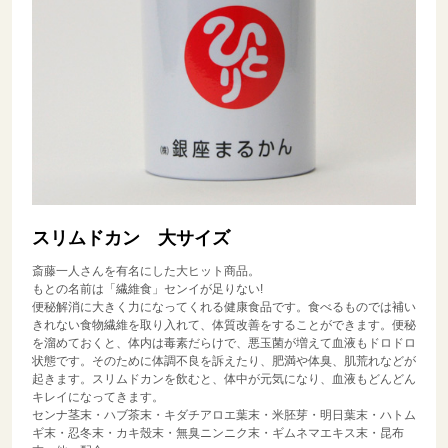
スリムドカン 大サイズ
斎藤一人さんを有名にした大ヒット商品。
もとの名前は「繊維食」センイが足りない!
便秘解消に大きく力になってくれる健康食品です。食べるものでは補い
きれない食物繊維を取り入れて、体質改善をすることができます。便秘
を溜めておくと、体内は毒素だらけで、悪玉菌が増えて血液もドロドロ
状態です。そのために体調不良を訴えたり、肥満や体臭、肌荒れなどが
起きます。スリムドカンを飲むと、体中が元気になり、血液もどんどん
キレイになってきます。
センナ茎末・ハブ茶末・キダチアロエ葉末・米胚芽・明日葉末・ハトム
ギ末・忍冬末・カキ殼末・無臭ニンニク末・ギムネマエキス末・昆布