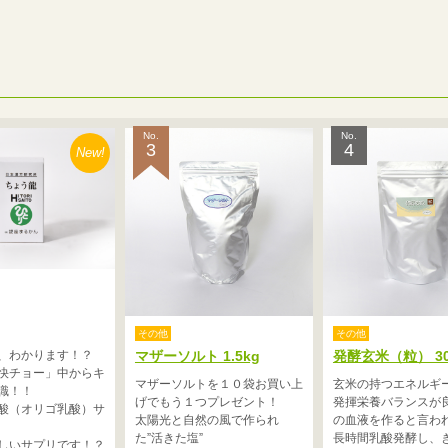
No.
No.
3
4
New!
その他
その他
、わかります！？
マザーソルト 1.5kg
発酵玄米（粒） 30
快チョー」中からキ
マザーソルトを１０袋お買い上
玄米の持つエネルギ
識！！
げでもう１つプレゼント！
発揮栄養バランスが
酸（オリゴ乳酸）サ
太陽光と自然の風で作られ
の血液を作ると言わ
た”活きた塩”
長時間乳酸発酵し、
しいサプリです！？