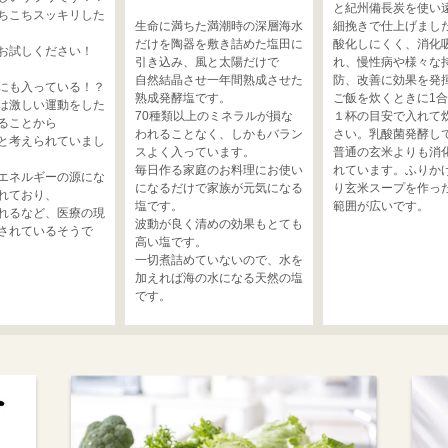
と紀州備長炭を使い
ちこちスッキリした
生命に満ちた満潮時の深層海水
細挽きで仕上げまし
だけを陶器を敷き詰めた塩田に
酸化しにくく、消化
お試しください！
引き込み、風と太陽だけで
れ、慢性病や様々な
自然結晶させ一年間熟成させた
防、改善に効果を発
にも入っている！？
熟成発酵塩です。
ご飯を炊くときに1
は激しい運動をした
70種類以上のミネラルが損な
１杯の目安で入れて
ることから
われることなく、しかもバラン
さい。乳酸菌発酵し
と考えられていまし
スよく入っています。
普通の玄米よりも消
毎日作る家庭のお料理にお使い
れています。ふりか
エネルギーの源にな
になるだけで家族が元気になる
り玄米スープを作っ
れており、
塩です。
範囲が広いです。
れるなど、医療の現
波動が良く清めの効果もとても
されているそうで
高い塩です。
一切煮詰めていないので、水を
加えれば海の水になる天然の塩
です。