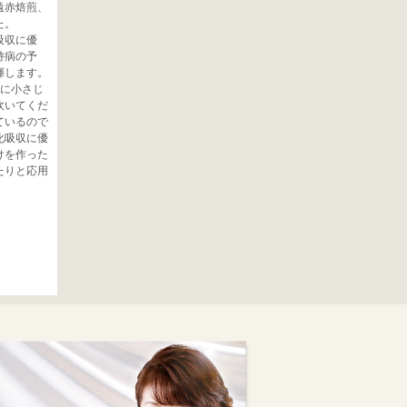
遠赤焙煎、
た。
吸収に優
持病の予
揮します。
合に小さじ
炊いてくだ
ているので
化吸収に優
けを作った
たりと応用