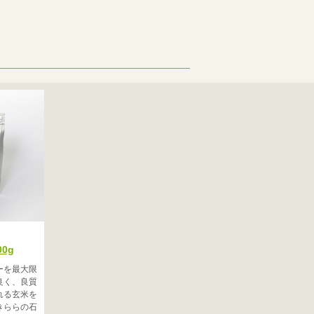
0g
ーを最大限
良く、良質
れる玄米を
きららの石