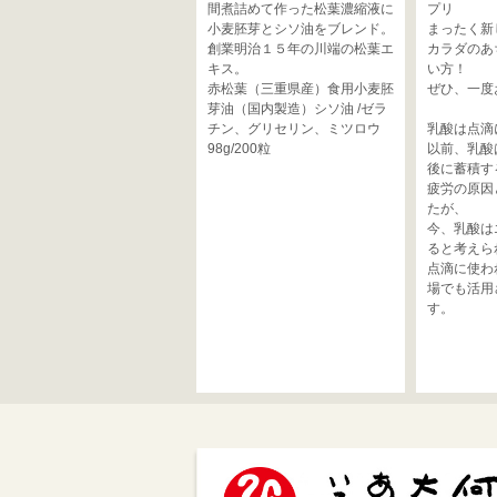
間煮詰めて作った松葉濃縮液に
プリ
小麦胚芽とシソ油をブレンド。
まったく新
創業明治１５年の川端の松葉エ
カラダのあ
キス。
い方！
赤松葉（三重県産）食用小麦胚
ぜひ、一度
芽油（国内製造）シソ油 /ゼラ
チン、グリセリン、ミツロウ
乳酸は点滴
98g/200粒
以前、乳酸
後に蓄積す
疲労の原因
たが、
今、乳酸は
ると考えら
点滴に使わ
場でも活用
す。