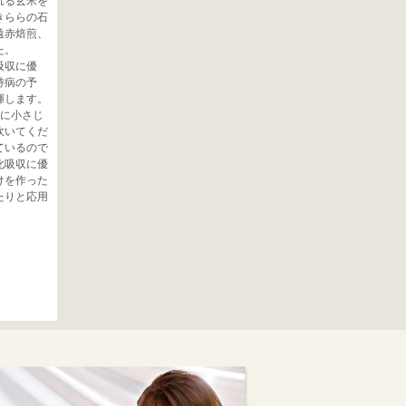
れる玄米を
きららの石
遠赤焙煎、
た。
吸収に優
持病の予
揮します。
合に小さじ
炊いてくだ
ているので
化吸収に優
けを作った
たりと応用