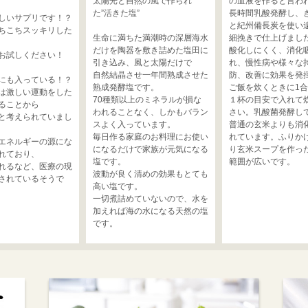
太陽光と自然の風で作られ
の血液を作ると言わ
た”活きた塩”
長時間乳酸発酵し、
しいサプリです！？
と紀州備長炭を使い
ちこちスッキリした
生命に満ちた満潮時の深層海水
細挽きで仕上げまし
だけを陶器を敷き詰めた塩田に
酸化しにくく、消化
お試しください！
引き込み、風と太陽だけで
れ、慢性病や様々な
自然結晶させ一年間熟成させた
防、改善に効果を発
にも入っている！？
熟成発酵塩です。
ご飯を炊くときに1
は激しい運動をした
70種類以上のミネラルが損な
１杯の目安で入れて
ることから
われることなく、しかもバラン
さい。乳酸菌発酵し
と考えられていまし
スよく入っています。
普通の玄米よりも消
毎日作る家庭のお料理にお使い
れています。ふりか
エネルギーの源にな
になるだけで家族が元気になる
り玄米スープを作っ
れており、
塩です。
範囲が広いです。
れるなど、医療の現
波動が良く清めの効果もとても
されているそうで
高い塩です。
一切煮詰めていないので、水を
加えれば海の水になる天然の塩
です。