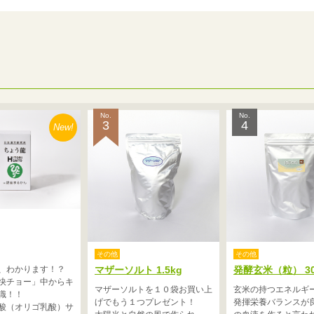
No.
No.
3
4
New!
その他
その他
、わかります！？
マザーソルト 1.5kg
発酵玄米（粒） 30
快チョー」中からキ
マザーソルトを１０袋お買い上
玄米の持つエネルギ
識！！
げでもう１つプレゼント！
発揮栄養バランスが
酸（オリゴ乳酸）サ