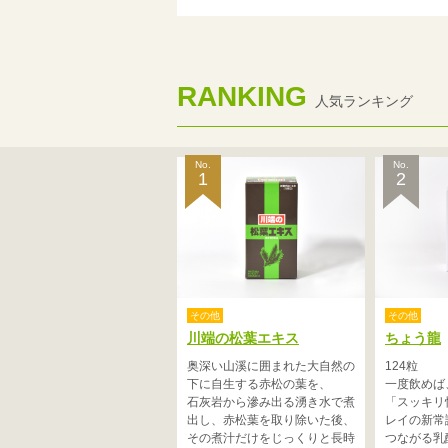
RANKING
人気ランキング
No.
No.
1
2
その他
その他
川端の松葉エキス
ちょう龍
奥深い山溪に囲まれた大自然の
124粒
下に自生する赤松の葉を、
一度飲めば
石灰岩から滲み出る湧き水で煮
「スッキリ
出し、赤松葉を取り除いた後、
レイの新常
その煮汁だけをじっくりと長時
つながる乳