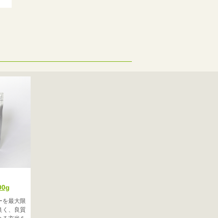
0g
ーを最大限
良く、良質