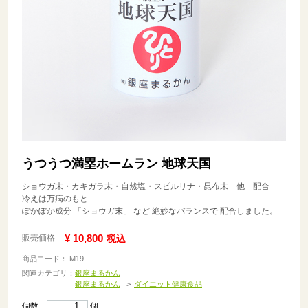
うつうつ満塁ホームラン 地球天国
ショウガ末・カキガラ末・自然塩・スピルリナ・昆布末 他 配合
冷えは万病のもと
ぽかぽか成分 「ショウガ末」 など 絶妙なバランスで 配合しました。
¥ 10,800
販売価格
税込
商品コード： M19
関連カテゴリ：
銀座まるかん
銀座まるかん
ダイエット健康食品
個数
個